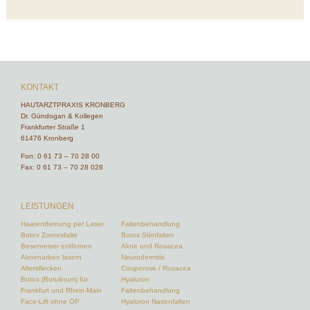
KONTAKT
HAUTARZTPRAXIS KRONBERG
Dr. Gündogan & Kollegen
Frankfurter Straße 1
61476 Kronberg
Fon:
0 61 73 – 70 28 00
Fax: 0 61 73 – 70 28 028
LEISTUNGEN
Haarentfernung per Laser
Faltenbehandlung
Botox Zornesfalte
Botox Stirnfalten
Besenreiser entfernen
Akne und Rosacea
Aknenarben lasern
Neurodermitis
Altersflecken
Couperose / Rosacea
Botox (Botulinum) für
Hyaluron
Frankfurt und Rhein-Main
Faltenbehandlung
Face-Lift ohne OP
Hyaluron Nasenfalten