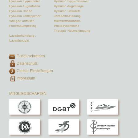
Hyaluron Lippenfalten
Hyaluron Lippenvolumen
Hyaluron Augenfalten
Hyaluron Augenringe
Hyaluron Hände
Hyaluron Dekolleté
Hyaluron Ohrläppchen
Jochbeinbetonung
Wangen auffüllen
Mikrodermabrasion
Fruchtsäurepeeling
Photodynamische
Therapie Hautverjüngung
Laserbehandlung /
Lasertherapie
E-Mail schreiben
Datenschutz
Cookie-Einstellungen
Impressum
MITGLIEDSCHAFTEN