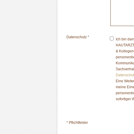
Datenschutz *
Ich bin dam
HAUTARZT
& Kollege
personenbe
Kommunikat
Sachverhal
Datenschut
Eine Weiter
meine Einw
personenbe
sofortiger
* Pflichtfelder