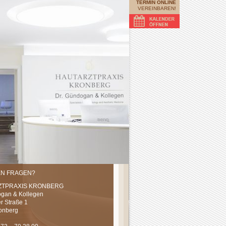
TERMIN ONLINE
VEREINBAREN!
EN FRAGEN?
ZTPRAXIS KRONBERG
ogan & Kollegen
er Straße 1
onberg