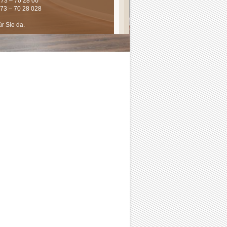
 73 – 70 28 00
 73 – 70 28 028
ür Sie da.