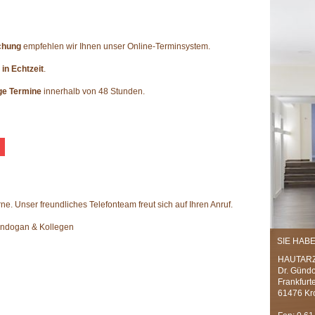
chung
empfehlen wir Ihnen unser Online-Terminsystem.
in Echtzeit
.
ige Termine
innerhalb von 48 Stunden.
e. Unser freundliches Telefonteam freut sich auf Ihren Anruf.
dogan & Kollegen
SIE HAB
HAUTAR
Dr. Günd
Frankfurt
61476 Kr