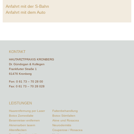
Anfahrt mit der S-Bahn
Anfahrt mit dem Auto
KONTAKT
HAUTARZTPRAXIS KRONBERG
Dr. Gündogan & Kollegen
Frankfurter Straße 1
61476 Kronberg
Fon:
0 61 73 – 70 28 00
Fax: 0 61 73 – 70 28 028
LEISTUNGEN
Haarentfernung per Laser
Faltenbehandlung
Botox Zornesfalte
Botox Stirnfalten
Besenreiser entfernen
Akne und Rosacea
Aknenarben lasern
Neurodermitis
Altersflecken
Couperose / Rosacea