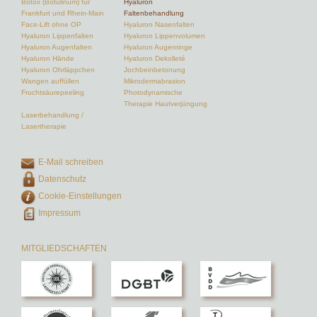
Botox (Botulinum) für
Hyaluron
Frankfurt und Rhein-Main
Faltenbehandlung
Face-Lift ohne OP
Hyaluron Nasenfalten
Hyaluron Lippenfalten
Hyaluron Lippenvolumen
Hyaluron Augenfalten
Hyaluron Augenringe
Hyaluron Hände
Hyaluron Dekolleté
Hyaluron Ohrläppchen
Jochbeinbetonung
Wangen auffüllen
Mikrodermabrasion
Fruchtsäurepeeling
Photodynamische
Therapie Hautverjüngung
Laserbehandlung /
Lasertherapie
E-Mail schreiben
Datenschutz
Cookie-Einstellungen
Impressum
MITGLIEDSCHAFTEN