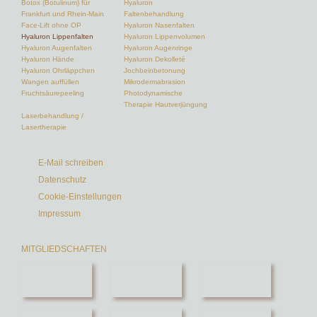
Botox (Botulinum) für
Hyaluron
Frankfurt und Rhein-Main
Faltenbehandlung
Face-Lift ohne OP
Hyaluron Nasenfalten
Hyaluron Lippenfalten
Hyaluron Lippenvolumen
Hyaluron Augenfalten
Hyaluron Augenringe
Hyaluron Hände
Hyaluron Dekolleté
Hyaluron Ohrläppchen
Jochbeinbetonung
Wangen auffüllen
Mikrodermabrasion
Fruchtsäurepeeling
Photodynamische
Therapie Hautverjüngung
Laserbehandlung /
Lasertherapie
E-Mail schreiben
Datenschutz
Cookie-Einstellungen
Impressum
MITGLIEDSCHAFTEN