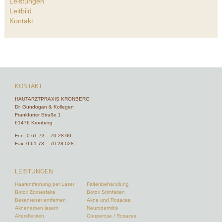
Leistungen
Leitbild
Kontakt
KONTAKT
HAUTARZTPRAXIS KRONBERG
Dr. Gündogan & Kollegen
Frankfurter Straße 1
61476 Kronberg
Fon:
0 61 73 – 70 28 00
Fax: 0 61 73 – 70 28 028
LEISTUNGEN
Haarentfernung per Laser
Faltenbehandlung
Botox Zornesfalte
Botox Stirnfalten
Besenreiser entfernen
Akne und Rosacea
Aknenarben lasern
Neurodermitis
Altersflecken
Couperose / Rosacea