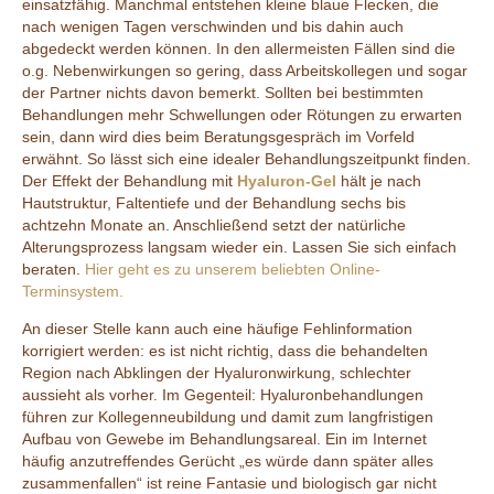
einsatzfähig. Manchmal entstehen kleine blaue Flecken, die
nach wenigen Tagen verschwinden und bis dahin auch
abgedeckt werden können. In den allermeisten Fällen sind die
o.g. Nebenwirkungen so gering, dass Arbeitskollegen und sogar
der Partner nichts davon bemerkt. Sollten bei bestimmten
Behandlungen mehr Schwellungen oder Rötungen zu erwarten
sein, dann wird dies beim Beratungsgespräch im Vorfeld
erwähnt. So lässt sich eine idealer Behandlungszeitpunkt finden.
Der Effekt der Behandlung mit
Hyaluron-Gel
hält je nach
Hautstruktur, Faltentiefe und der Behandlung sechs bis
achtzehn Monate an. Anschließend setzt der natürliche
Alterungsprozess langsam wieder ein. Lassen Sie sich einfach
beraten.
Hier geht es zu unserem beliebten Online-
Terminsystem.
An dieser Stelle kann auch eine häufige Fehlinformation
korrigiert werden: es ist nicht richtig, dass die behandelten
Region nach Abklingen der Hyaluronwirkung, schlechter
aussieht als vorher. Im Gegenteil: Hyaluronbehandlungen
führen zur Kollegenneubildung und damit zum langfristigen
Aufbau von Gewebe im Behandlungsareal. Ein im Internet
häufig anzutreffendes Gerücht „es würde dann später alles
zusammenfallen“ ist reine Fantasie und biologisch gar nicht