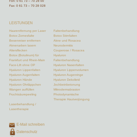
Fon:
0 61 73 – 70 28 00
Fax: 0 61 73 – 70 28 028
LEISTUNGEN
Haarentfernung per Laser
Faltenbehandlung
Botox Zornesfalte
Botox Stirnfalten
Besenreiser entfernen
Akne und Rosacea
Aknenarben lasern
Neurodermitis
Altersflecken
Couperose / Rosacea
Botox (Botulinum) für
Hyaluron
Frankfurt und Rhein-Main
Faltenbehandlung
Face-Lift ohne OP
Hyaluron Nasenfalten
Hyaluron Lippenfalten
Hyaluron Lippenvolumen
Hyaluron Augenfalten
Hyaluron Augenringe
Hyaluron Hände
Hyaluron Dekolleté
Hyaluron Ohrläppchen
Jochbeinbetonung
Wangen auffüllen
Mikrodermabrasion
Fruchtsäurepeeling
Photodynamische
Therapie Hautverjüngung
Laserbehandlung /
Lasertherapie
E-Mail schreiben
Datenschutz