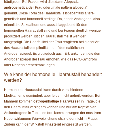
häufigsten. Bei Frauen wird dies dann
Alopecia
androgenetica der Frau
oder „male pattern alopecia“
genannt. Diese Form des Haarausfalls ist ebenfalls alters-,
genetisch und hormonell bedingt. Da jedoch Androgene, also
männliche Sexualhormone ausschlaggebend für den
hormonellen Haarausfall sind und bei Frauen deutlich weniger
produziert werden, ist der Haarausfall meist weniger
ausgeprägt. Die Haarfollikel der Frau reagieren bei dieser Art
des Haarausfalls empfindlicher auf den natürlichen
Androgenspiegel. Es gibt jedoch auch Erkrankungen, die den
Androgenspiegel der Frau erhöhen, wie das PCO-Syndrom
oder Nebennierenerkrankungen.
Wie kann der hormonelle Haarausfall behandelt
werden?
Hormoneller Haarausfall kann durch verschiedene
Medikamente gemindert, aber leider nicht geheilt werden. Bei
Männern kommen
östrogenhaltige Haarwasser
in Frage, die
den Haarausfall verzögern können und nur am Kopf wirken.
Antiandrogene in Tablettenform kommen wegen der massiven
Nebenwirkungen (Verweiblichung etc.) leider nicht in Frage.
Zudem kann der Wirkstoff
Finasterid
eingesetzt werden,