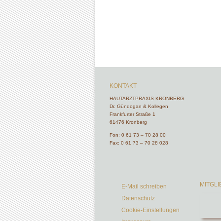
KONTAKT
HAUTARZTPRAXIS KRONBERG
Dr. Gündogan & Kollegen
Frankfurter Straße 1
61476 Kronberg
Fon:
0 61 73 – 70 28 00
Fax: 0 61 73 – 70 28 028
MITGL
E-Mail schreiben
Datenschutz
Cookie-Einstellungen