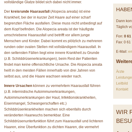
vollständige Glatze bildet sich dabei nicht immer.
HABE
Der
kreisrunde Haarausfall
(Alopecia areata) ist eine
Krankheit, bei der in kurzer Zeit Haare auf einer scharf
Dann konta
begrenzten Fläche ausfallen. Diese muss nicht unbedingt auf
Täglich vo
dem Kopf befinden. Die Alopecia areata ist der häufigste
umschriebene Haarausfall und betrifft vor allem junge
Fon:
0 61
Menschen und Kinder. Dabei kommt es plötzlich zu mehreren
Fax: 0 61
runden oder ovalen Stellen mit vollständigem Haarausfall. In
E-Mail:
em
den seltensten Fällen liegt eine innere Krankheit zu Grunde
(z.B. Schilddrüsenerkrankungen), beim Rest der Patienten
Weiter
findet man keine offensichtliche Ursache. Die Alopecia areata
heilt in den meisten Fällen innerhalb von drei Jahren von
Ärzte
selbst aus, und die Haare wachsen wieder nach.
Leistung
Leitbild
Innere Ursachen
können zu vermehrtem Haarausfall führen
Kontakt
(z.B. internistische Autoimmunerkrankungen,
Autoimmunerkrankungen der Haut, Infektionskrankheiten,
Eisenmangel, Schwangerschaften etc.)
Schilddrüsenkrankheiten machen sich ebenfalls durch
WIR 
veränderten Haarwuchs bemerkbar. Eine
BESU
Schilddrüsenunterfunktion führt zum Haarausfall und lichteren
Haaren, eine Überfunktion zu dichten Haaren, die vermehrt