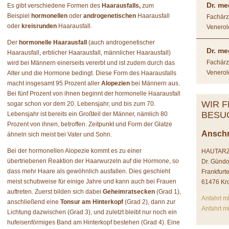
Dr. me
Es gibt verschiedene Formen des
Haarausfalls,
zum
Beispiel
hormonellen
oder
androgenetischen
Haarausfall
Fachärz
oder
kreisrunden
Haarausfall.
Venerol
Der
hormonelle Haarausfall
(auch androgenetischer
Dr. me
Haarausfall, erblicher Haarausfall, männlicher Haarausfall)
Fachärz
wird bei Männern einerseits vererbt und ist zudem durch das
Venerol
Alter und die Hormone bedingt. Diese Form des Haarausfalls
macht insgesamt 95 Prozent aller
Alopezien
bei Männern aus.
Bei fünf Prozent von ihnen beginnt der hormonelle Haarausfall
WIR F
sogar schon vor dem 20. Lebensjahr, und bis zum 70.
BESU
Lebensjahr ist bereits ein Großteil der Männer, nämlich 80
Prozent von ihnen, betroffen. Zeitpunkt und Form der Glatze
Anschr
ähneln sich meist bei Vater und Sohn.
Bei der hormonellen Alopezie kommt es zu einer
HAUTAR
übertriebenen Reaktion der Haarwurzeln auf die Hormone, so
Dr. Günd
dass mehr Haare als gewöhnlich ausfallen. Dies geschieht
Frankfurte
meist schubweise für einige Jahre und kann auch bei Frauen
61476 Kr
auftreten. Zuerst bilden sich dabei
Geheimratsecken
(Grad 1),
Anfahrt m
anschließend eine
Tonsur am Hinterkopf
(Grad 2), dann zur
Anfahrt m
Lichtung dazwischen (Grad 3), und zuletzt bleibt nur noch ein
hufeisenförmiges Band am Hinterkopf bestehen (Grad 4). Eine