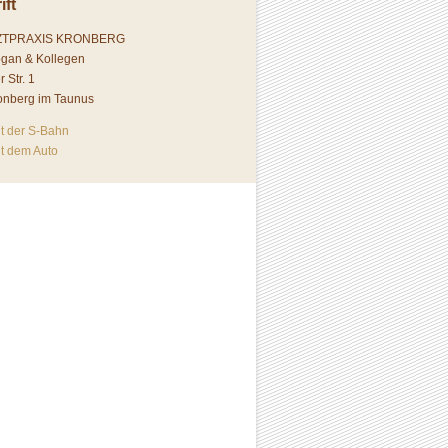
ift
ZTPRAXIS KRONBERG
ogan & Kollegen
r Str. 1
onberg im Taunus
it der S-Bahn
it dem Auto