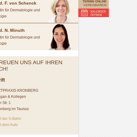
TERMIN ONLINE
d. F. von Schenck
VEREINBAREN!
tin für Dermatologie und
ogie
d. N. Minuth
tin für Dermatologie und
ogie
REUEN UNS AUF IHREN
CH!
ift
ZTPRAXIS KRONBERG
ogan & Kollegen
r Str. 1
onberg im Taunus
it der S-Bahn
it dem Auto