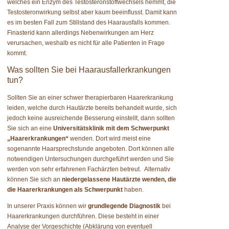
welches ein Enzym des Testosteronstoffwechsels hemmt, die
Testosteronwirkung selbst aber kaum beeinflusst. Damit kann
es im besten Fall zum Stillstand des Haarausfalls kommen.
Finasterid kann allerdings Nebenwirkungen am Herz
verursachen, weshalb es nicht für alle Patienten in Frage
kommt.
Was sollten Sie bei Haarausfallerkrankungen
tun?
Sollten Sie an einer schwer therapierbaren Haarerkrankung
leiden, welche durch Hautärzte bereits behandelt wurde, sich
jedoch keine ausreichende Besserung einstellt, dann sollten
Sie sich an eine
Universitätsklinik mit dem Schwerpunkt
„Haarerkrankungen“
wenden. Dort wird meist eine
sogenannte Haarsprechstunde angeboten. Dort können alle
notwendigen Untersuchungen durchgeführt werden und Sie
werden von sehr erfahrenen Fachärzten betreut. Alternativ
können Sie sich an
niedergelassene Hautärzte wenden, die
die Haarerkrankungen als Schwerpunkt
haben.
In unserer Praxis können wir
grundlegende Diagnostik
bei
Haarerkrankungen durchführen. Diese besteht in einer
Analyse der Vorgeschichte (Abklärung von eventuell