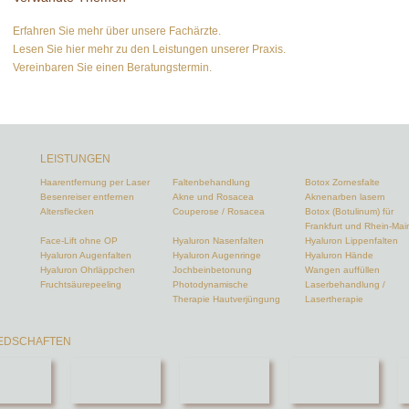
Erfahren Sie mehr über unsere Fachärzte.
Lesen Sie hier mehr zu den Leistungen unserer Praxis.
Vereinbaren Sie einen Beratungstermin.
LEISTUNGEN
Haarentfernung per Laser
Faltenbehandlung
Botox Zornesfalte
Besenreiser entfernen
Akne und Rosacea
Aknenarben lasern
Altersflecken
Couperose / Rosacea
Botox (Botulinum) für
Frankfurt und Rhein-Mai
Face-Lift ohne OP
Hyaluron Nasenfalten
Hyaluron Lippenfalten
Hyaluron Augenfalten
Hyaluron Augenringe
Hyaluron Hände
Hyaluron Ohrläppchen
Jochbeinbetonung
Wangen auffüllen
Fruchtsäurepeeling
Photodynamische
Laserbehandlung /
Therapie Hautverjüngung
Lasertherapie
IEDSCHAFTEN