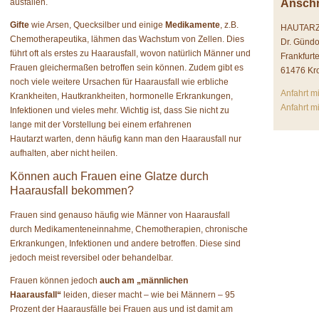
ausfallen.
Anschr
Gifte
wie Arsen, Quecksilber und einige
Medikamente
, z.B.
HAUTAR
Chemotherapeutika, lähmen das Wachstum von Zellen. Dies
Dr. Günd
führt oft als erstes zu Haarausfall, wovon natürlich Männer und
Frankfurte
Frauen gleichermaßen betroffen sein können. Zudem gibt es
61476 Kr
noch viele weitere Ursachen für Haarausfall wie erbliche
Anfahrt m
Krankheiten, Hautkrankheiten, hormonelle Erkrankungen,
Anfahrt m
Infektionen und vieles mehr. Wichtig ist, dass Sie nicht zu
lange mit der Vorstellung bei einem erfahrenen
Hautarzt warten, denn häufig kann man den Haarausfall nur
aufhalten, aber nicht heilen.
Können auch Frauen eine Glatze durch
Haarausfall bekommen?
Frauen sind genauso häufig wie Männer von Haarausfall
durch Medikamenteneinnahme, Chemotherapien, chronische
Erkrankungen, Infektionen und andere betroffen. Diese sind
jedoch meist reversibel oder behandelbar.
Frauen können jedoch
auch am „männlichen
Haarausfall“
leiden, dieser macht – wie bei Männern – 95
Prozent der Haarausfälle bei Frauen aus und ist damit am