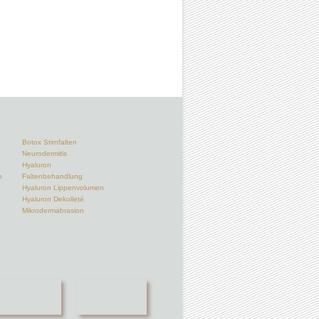
Botox Stirnfalten
Neurodermitis
Hyaluron
n
Faltenbehandlung
Hyaluron Lippenvolumen
Hyaluron Dekolleté
Mikrodermabrasion