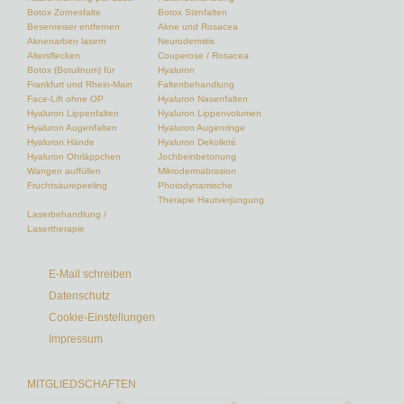
Botox Zornesfalte
Botox Stirnfalten
Besenreiser entfernen
Akne und Rosacea
Aknenarben lasern
Neurodermitis
Altersflecken
Couperose / Rosacea
Botox (Botulinum) für
Hyaluron
Frankfurt und Rhein-Main
Faltenbehandlung
Face-Lift ohne OP
Hyaluron Nasenfalten
Hyaluron Lippenfalten
Hyaluron Lippenvolumen
Hyaluron Augenfalten
Hyaluron Augenringe
Hyaluron Hände
Hyaluron Dekolleté
Hyaluron Ohrläppchen
Jochbeinbetonung
Wangen auffüllen
Mikrodermabrasion
Fruchtsäurepeeling
Photodynamische
Therapie Hautverjüngung
Laserbehandlung /
Lasertherapie
E-Mail schreiben
Datenschutz
Cookie-Einstellungen
Impressum
MITGLIEDSCHAFTEN