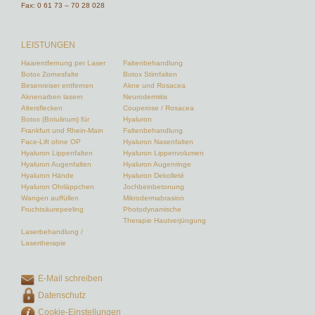
Fax: 0 61 73 – 70 28 028
LEISTUNGEN
Haarentfernung per Laser
Faltenbehandlung
Botox Zornesfalte
Botox Stirnfalten
Besenreiser entfernen
Akne und Rosacea
Aknenarben lasern
Neurodermitis
Altersflecken
Couperose / Rosacea
Botox (Botulinum) für
Hyaluron
Frankfurt und Rhein-Main
Faltenbehandlung
Face-Lift ohne OP
Hyaluron Nasenfalten
Hyaluron Lippenfalten
Hyaluron Lippenvolumen
Hyaluron Augenfalten
Hyaluron Augenringe
Hyaluron Hände
Hyaluron Dekolleté
Hyaluron Ohrläppchen
Jochbeinbetonung
Wangen auffüllen
Mikrodermabrasion
Fruchtsäurepeeling
Photodynamische
Therapie Hautverjüngung
Laserbehandlung /
Lasertherapie
E-Mail schreiben
Datenschutz
Cookie-Einstellungen